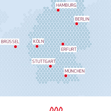
HAMBURG
BERLIN
KÖLN
BRÜSSEL
ERFURT
STUTTGART
MÜNCHEN